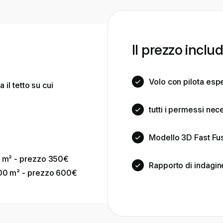
Il prezzo includ
Volo con pilota espe
 il tetto su cui
tutti i permessi nece
Modello 3D Fast Fus
00 m² - prezzo 350€
Rapporto di indagin
1000 m² - prezzo 600€